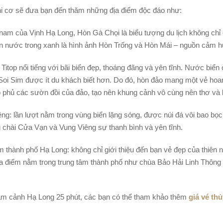
phi cơ sẽ đưa bạn đến thăm những địa điểm độc đáo như:
nam của Vịnh Hạ Long, Hòn Gà Chọi là biểu tượng du lịch không ch
làn nước trong xanh là hình ảnh Hòn Trống và Hòn Mái – nguồn cảm hứ
Titop nổi tiếng với bãi biển đẹp, thoáng đãng và yên tĩnh. Nước biển
 Soi Sim được ít du khách biết hơn. Do đó, hòn đảo mang một vẻ hoa
 phủ các sườn đồi của đảo, tạo nên khung cảnh vô cùng nên thơ và 
g: lần lượt nằm trong vùng biển lặng sóng, được núi đá vôi bao bọc
g chài Cửa Vạn và Vung Viêng sự thanh bình và yên tĩnh.
m thành phố Hạ Long: không chỉ giới thiệu đến bạn vẻ đẹp của thiên n
a điểm nằm trong trung tâm thành phố như chùa Bảo Hải Linh Thông 
…
gắm cảnh Hạ Long 25 phút, các bạn có thể tham khảo thêm
giá vé th