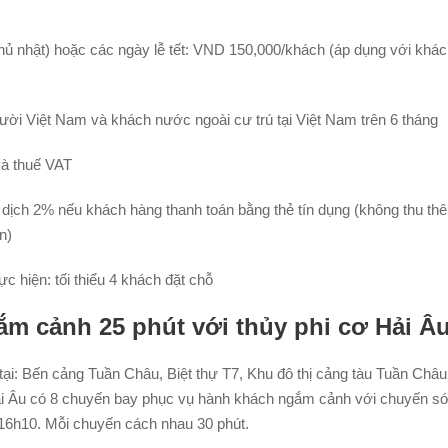
hủ nhật) hoặc các ngày lễ tết: VND 150,000/khách (áp dụng với khá
ười Việt Nam và khách nước ngoài cư trú tại Việt Nam trên 6 tháng
và thuế VAT
 dịch 2% nếu khách hàng thanh toán bằng thẻ tín dụng (không thu th
n)
c hiện: tối thiểu 4 khách đặt chỗ
ắm cảnh 25 phút với thủy phi cơ Hải Â
tại: Bến cảng Tuần Châu, Biệt thự T7, Khu đô thị cảng tàu Tuần Châ
ải Âu có 8 chuyến bay phục vụ hành khách ngắm cảnh với chuyến sớ
16h10. Mỗi chuyến cách nhau 30 phút.