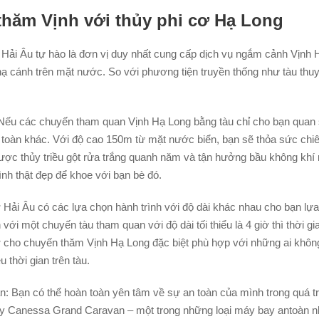
thăm Vịnh với thủy phi cơ Hạ Long
Hải Âu tự hào là đơn vị duy nhất cung cấp dịch vụ ngắm cảnh Vịnh 
hạ cánh trên mặt nước. So với phương tiện truyền thống như tàu thuy
 Nếu các chuyến tham quan Vịnh Hạ Long bằng tàu chỉ cho bạn quan sá
n toàn khác. Với độ cao 150m từ mặt nước biển, bạn sẽ thỏa sức ch
i được thủy triều gột rửa trắng quanh năm và tận hưởng bầu không khí
ình thật đẹp để khoe với bạn bè đó.
 cơ Hải Âu có các lựa chọn hành trình với độ dài khác nhau cho bạn l
 với một chuyến tàu tham quan với độ dài tối thiểu là 4 giờ thì thời g
ơ cho chuyến thăm Vịnh Hạ Long đặc biệt phù hợp với những ai không
thời gian trên tàu.
àn: Bạn có thể hoàn toàn yên tâm về sự an toàn của mình trong quá t
 Canessa Grand Caravan – một trong những loại máy bay antoàn nhấ