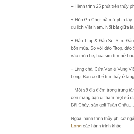
– Hành trình 25 phút trên thủy 
+ Hòn Gà Chọi: nằm ở phía tây 
du lịch Việt Nam. Nổi bật giữa 
+ Đảo Titop & Đảo Soi Sim: Đảo 
bốn mùa. So với đảo Titop, đảo
vào mùa hè, hoa sim tím nở bao
– Làng chài Cửa Vạn & Vung Viên
Long. Bạn có thể tìm thấy ở làn
– Một số địa điểm trong trung tâ
còn mang bạn đi thăm một số đị
Bãi Cháy, sân golf Tuần Châu,
Ngoài hành trình thủy phi cơ n
Long
các hành trình khác.