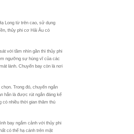
Hạ Long từ trên cao, sử dụng
ền, thủy phi cơ Hải Âu có
t với tầm nhìn gần thì thủy phi
iêm ngưỡng sự hùng vĩ của các
 mát lành. Chuyến bay còn là nơi
ựa chọn. Trong đó, chuyến ngắn
ian hẳn là được rút ngắn đáng kể
 có nhiều thời gian thăm thú
rình bay ngắm cảnh với thủy phi
t có thể hạ cánh trên mặt