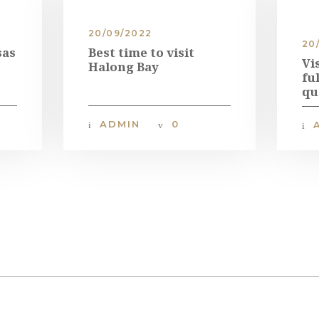
20/09/2022
20
sas
Best time to visit
Vi
Halong Bay
fu
qu
ADMIN
0