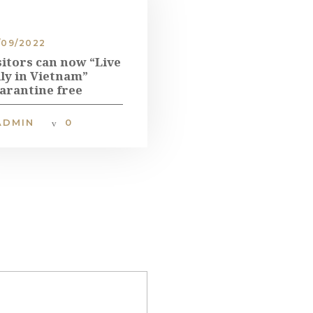
/09/2022
sitors can now “Live
lly in Vietnam”
arantine free
ADMIN
0