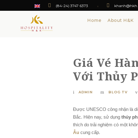
(84-24) 3747 6373
khanh@hkh.
Home
About H&K
Giá Vé Hà
Với Thủy P
ADMIN
BLOG TV
Được UNESCO công nhận là di sả
Bắc. Hiện nay, sử dụng
thủy ph
thích do trải nghiệm có một kh
Âu
cung cấp.